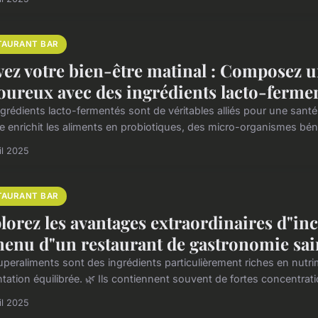
TAURANT BAR
vez votre bien-être matinal : Composez 
oureux avec des ingrédients lacto-fermen
ngrédients lacto-fermentés sont de véritables alliés pour une sant
e enrichit les aliments en probiotiques, des micro-organismes bén
il 2025
TAURANT BAR
lorez les avantages extraordinaires d"in
menu d"un restaurant de gastronomie sai
uperaliments sont des ingrédients particulièrement riches en nutri
tation équilibrée. 🌿 Ils contiennent souvent de fortes concentrati
il 2025