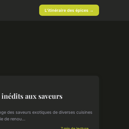
L'itinéraire des épices →
inédits aux saveurs
nge des saveurs exotiques de diverses cuisines
ie de renou...
7 min de lecture →