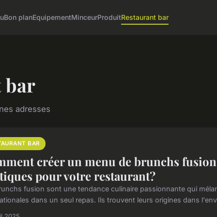
tu
Bon plan
Equipement
Minceur
Produit
Restaurant bar
 bar
nnes adresses
TAURANT BAR
ment créer un menu de brunchs fusion 
tiques pour votre restaurant?
runchs fusion sont une tendance culinaire passionnante qui méla
ationales dans un seul repas. Ils trouvent leurs origines dans l'env
il 2025