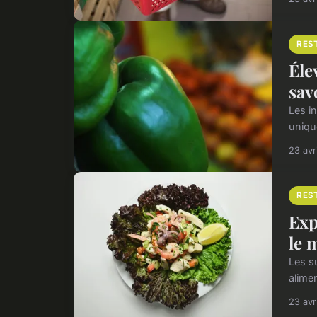
RES
Éle
sav
Les i
uniqu
23 avr
RES
Exp
le 
Les s
alimen
23 avr