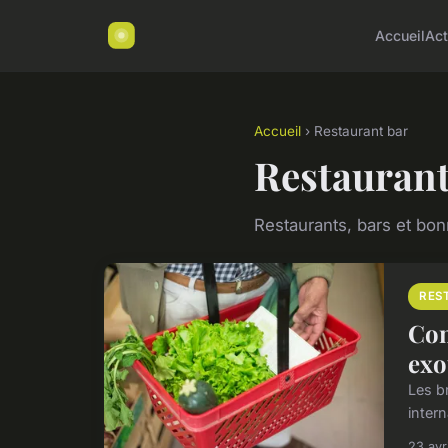
Accueil
Ac
Accueil
› Restaurant bar
Restaurant
Restaurants, bars et bo
RES
Com
exo
Les b
intern
23 avr