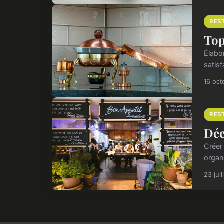
RES
Top
Élabo
satisf
16 oct
RES
Déc
Créer
organ
23 jui